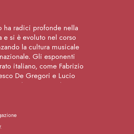
o ha radici profonde nella
a e si è evoluto nel corso
nzando la cultura musicale
rnazionale. Gli esponenti
rato italiano, come Fabrizio
esco De Gregori e Lucio
no contribuito in modo
a ricchezza del patrimonio
musicale.
igazione
IONI SUI COMPONENTI DELLE
y
INDICATIVE E NON VINCOLANTI.