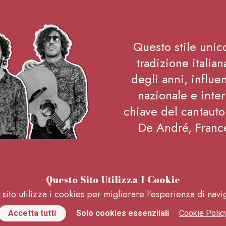
Questo stile unic
tradizione italian
degli anni, influe
nazionale e inte
chiave del cantauto
De André, Franc
Battisti, han
significativo all
Questo Sito Utilizza I Cookie
sito utilizza i cookies per migliorare l'esperienza di nav
*LE FOTO E LE INDICAZ
Accetta tutti
Solo cookies essenziiali
Cookie Polic
BAND SONO PURAMENTE 