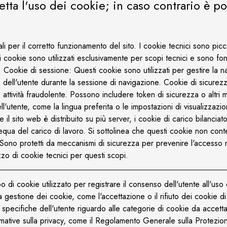
ta l'uso dei cookie; in caso contrario è po
 per il corretto funzionamento del sito. I cookie tecnici sono piccol
ti cookie sono utilizzati esclusivamente per scopi tecnici e sono f
ono: Cookie di sessione: Questi cookie sono utilizzati per gestire la
 dell'utente durante la sessione di navigazione. Cookie di sicurezz
attività fraudolente. Possono includere token di sicurezza o altri me
tente, come la lingua preferita o le impostazioni di visualizzazion
 il sito web è distribuito su più server, i cookie di carico bilanciato
equa del carico di lavoro. Si sottolinea che questi cookie non con
Sono protetti da meccanismi di sicurezza per prevenire l'accesso n
izzo di cookie tecnici per questi scopi.
o di cookie utilizzato per registrare il consenso dell'utente all'
 gestione dei cookie, come l'accettazione o il rifiuto dei cookie di 
 specifiche dell'utente riguardo alle categorie di cookie da accetta
ormative sulla privacy, come il Regolamento Generale sulla Protezi