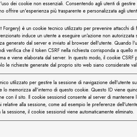
l'uso dei cookie non essenziali. Consentendo agli utenti di gestire
o offrire un'esperienza più trasparente e personalizzata agli utent
orgery) è un cookie tecnico utilizzato per prevenire attacchi di fal
tenzionato induce un utente a eseguire un'azione non autorizzata su 
 generato dal server e inviato al browser dell'utente. Quando l'ut
quindi verifica che il token CSRF nella richiesta corrisponda a que
ttima e viene elaborata dal server. In questo modo, il cookie CSRF p
solo le richieste generate dal proprio sito web siano considerate val
nico utilizzato per gestire la sessione di navigazione dell'utente s
 lo memorizza all'interno di questo cookie. Questo ID viene quindi
one con il sito. Il cookie sessionid consente al server di mantenere 
relative alla sessione, come ad esempio le preferenze dell'utente o
a la sessione, il cookie sessionid viene automaticamente eliminato.