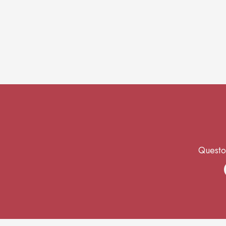
Questo 
S
H
C
S
Co