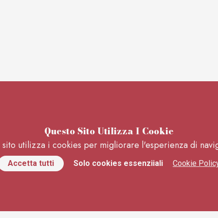
Questo Sito Utilizza I Cookie
sito utilizza i cookies per migliorare l'esperienza di nav
ito Web
Dove Trova
Accetta tutti
Solo cookies essenziiali
Cookie Polic
ome
matrimonio.com
hi siamo
musiqua.it
ervizi
matrimoniolecce.
ntatti
zankyou.it