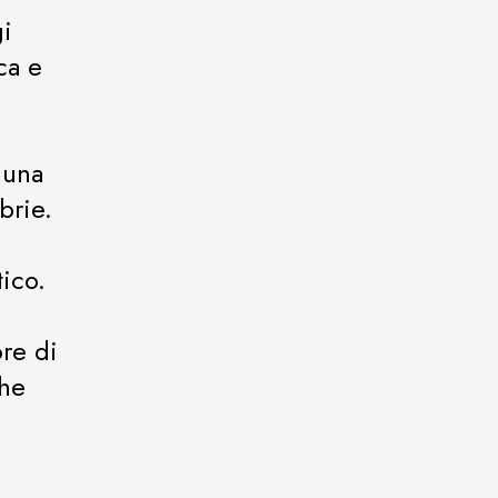
gi
ca e
 una
brie.
ico.
ore di
che