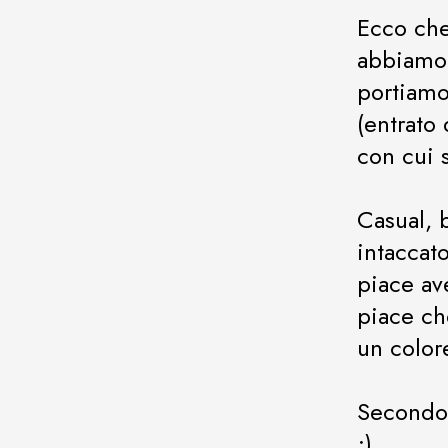
Ecco che
abbiamo 
portiamo
(entrato
con cui 
Casual, 
intaccat
piace ave
piace che
un colore
Secondo 
;)