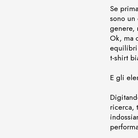
Se prima
sono un 
genere, 
Ok, ma c
equilibr
t-shirt b
E gli el
Digitand
ricerca, 
indossia
perform