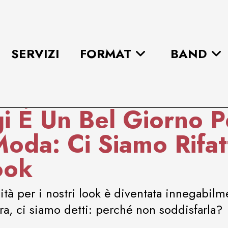
SERVIZI
FORMAT
BAND
i È Un Bel Giorno P
oda: Ci Siamo Rifat
ook
sità per i nostri look è diventata innegabil
ora, ci siamo detti: perché non soddisfarla?