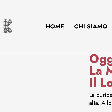
HOME
CHI SIAMO
Ogg
La M
Il L
La curio
alta. All