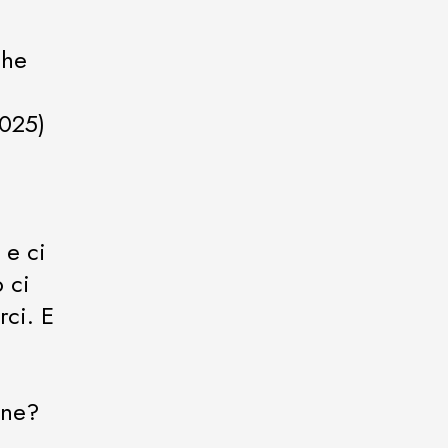
che
2025)
 e ci
o ci
rci. E
one?