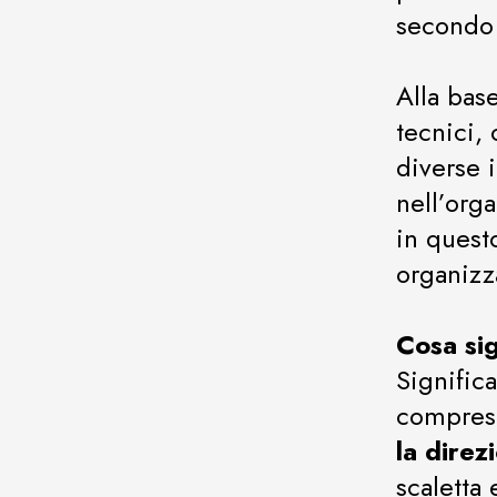
secondo 
Alla bas
tecnici,
diverse 
nell’orga
in quest
organizz
Cosa sig
Significa
compres
la direz
scaletta