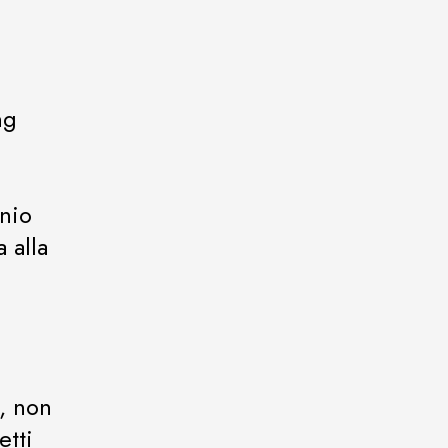
ng
onio
 alla
, non
etti