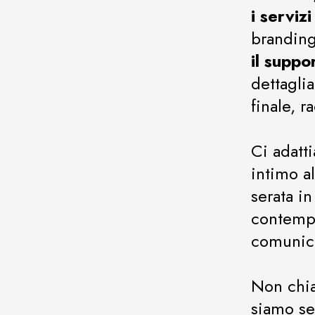
i serviz
branding
il supp
dettaglia
finale, r
Ci adatt
intimo al
serata i
contempo
comunica
Non chi
siamo se