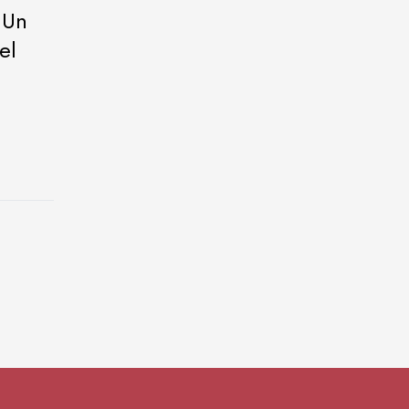
 Un
el