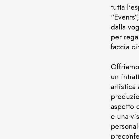
tutta l'e
“Events”
dalla vo
per rega
faccia di
Offriamo
un intra
artistica
produzio
aspetto 
e una vi
personal
preconfez