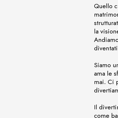
Quello 
matrimon
struttur
la visio
Andiamo 
diventati
Siamo un
ama le s
mai. Ci p
divertia
Il divert
come ba