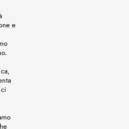
à
ione e
amo
mo.
ica,
enta
 ci
iamo
che