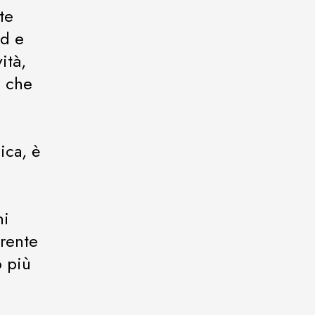
te
nd e
ità,
, che
ica, è
ni
erente
o più