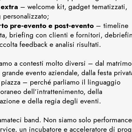
i extra
– welcome kit, gadget tematizzati,
 personalizzato;
orto pre‑evento e post‑evento
– timeline
ta, briefing con clienti e fornitori, debriefi
accolta feedback e analisi risultati.
iamo a contesti molto diversi – dal matrim
 grande evento aziendale, dalla festa privata
n piazza – perché parliamo il linguaggio
raneo dell’intrattenimento, della
zione e della regia degli eventi.
amateci band. Non siamo solo performance
rvice, un incubatore e acceleratore di prog