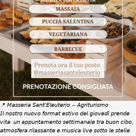
📍 𝘔𝘢𝘴𝘴𝘦𝘳𝘪𝘢 𝘚𝘢𝘯𝘵’𝘌𝘭𝘦𝘶𝘵𝘦𝘳𝘪𝘰 – 𝘈𝘨𝘳𝘪𝘵𝘶𝘳𝘪𝘴𝘮𝘰
𝘐𝘭 𝘯𝘰𝘴𝘵𝘳𝘰 𝘯𝘶𝘰𝘷𝘰 𝘧𝘰𝘳𝘮𝘢𝘵 𝘦𝘴𝘵𝘪𝘷𝘰 𝘥𝘦𝘭 𝘨𝘪𝘰𝘷𝘦𝘥𝘪̀ 𝘱𝘳𝘦𝘯𝘥𝘦
𝘷𝘪𝘵𝘢: 𝘶𝘯 𝘢𝘱𝘱𝘶𝘯𝘵𝘢𝘮𝘦𝘯𝘵𝘰 𝘴𝘦𝘵𝘵𝘪𝘮𝘢𝘯𝘢𝘭𝘦 𝘵𝘳𝘢 𝘣𝘶𝘰𝘯 𝘤𝘪𝘣𝘰,
𝘢𝘵𝘮𝘰𝘴𝘧𝘦𝘳𝘢 𝘳𝘪𝘭𝘢𝘴𝘴𝘢𝘯𝘵𝘦 𝘦 𝘮𝘶𝘴𝘪𝘤𝘢 𝘭𝘪𝘷𝘦 𝘴𝘰𝘵𝘵𝘰 𝘭𝘦 𝘴𝘵𝘦𝘭𝘭𝘦.