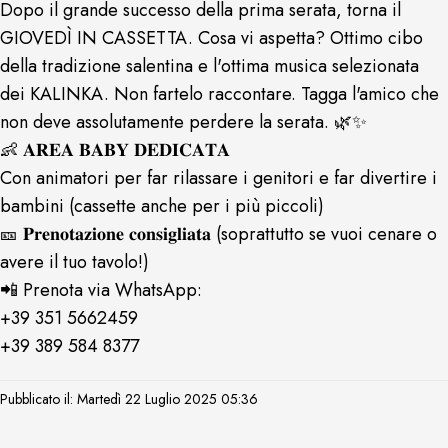
Dopo il grande successo della prima serata, torna il
GIOVEDÌ IN CASSETTA. Cosa vi aspetta? Ottimo cibo
della tradizione salentina e l'ottima musica selezionata
dei KALINKA. Non fartelo raccontare. Tagga l'amico che
non deve assolutamente perdere la serata. 🌿✨
👶 𝐀𝐑𝐄𝐀 𝐁𝐀𝐁𝐘 𝐃𝐄𝐃𝐈𝐂𝐀𝐓𝐀
Con animatori per far rilassare i genitori e far divertire i
bambini (cassette anche per i più piccoli)
🎫 𝐏𝐫𝐞𝐧𝐨𝐭𝐚𝐳𝐢𝐨𝐧𝐞 𝐜𝐨𝐧𝐬𝐢𝐠𝐥𝐢𝐚𝐭𝐚 (soprattutto se vuoi cenare o
avere il tuo tavolo!)
📲 Prenota via WhatsApp:
+39 351 5662459
+39 389 584 8377
Pubblicato il: Martedì 22 Luglio 2025 05:36