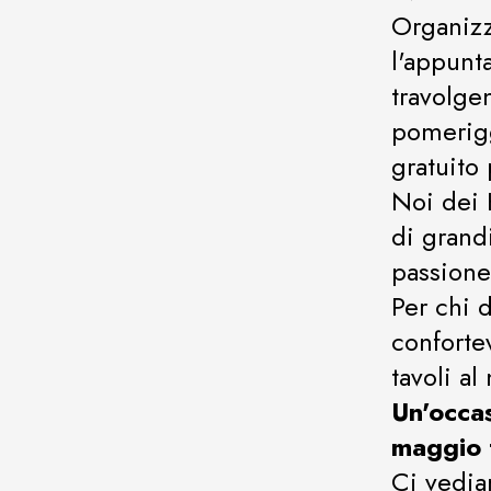
Organizz
l'appunt
travolgen
pomerigg
gratuito 
Noi dei 
di grandi
passione
Per chi 
conforte
tavoli a
Un'occas
maggio t
Ci vedia