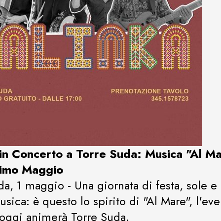
 in Concerto a Torre Suda: Musica "Al M
Primo Maggio
da, 1 maggio - Una giornata di festa, sole e
sica: è questo lo spirito di "Al Mare", l'ev
 oggi animerà Torre Suda.