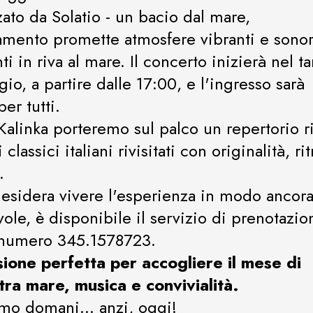
ato da Solatio - un bacio dal mare,
amento promette atmosfere vibranti e sonor
ti in riva al mare. Il concerto inizierà nel t
io, a partire dalle 17:00, e l'ingresso sarà
per tutti.
Kalinka porteremo sul palco un repertorio r
 classici italiani rivisitati con originalità, r
.
desidera vivere l'esperienza in modo ancor
vole, è disponibile il servizio di prenotazio
l numero 345.1578723.
ione perfetta per accogliere il mese di
ra mare, musica e convivialità.
mo domani... anzi, oggi!