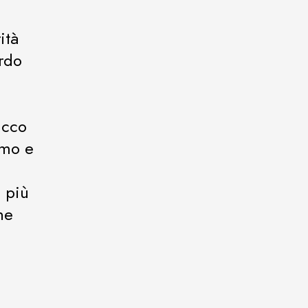
ità
ardo
icco
itmo e
a più
ne